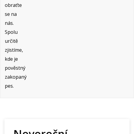
obraťte
se na
nás.
Spolu
určitě
zjistíme,
kde je
pověstný
zakopaný
pes.
Novoroční