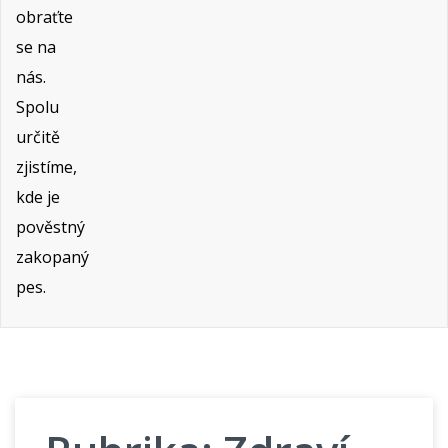
obraťte
se na
nás.
Spolu
určitě
zjistíme,
kde je
pověstný
zakopaný
pes.