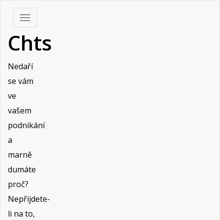
Skip
Toggle
to
navigation
Chts
content
Nedaří
se vám
ve
vašem
podnikání
a
marně
dumáte
proč?
Nepřijdete-
li na to,