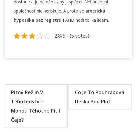
dostane a je na něm, aby ji splácel. Nebankovní
společnost nic neriskuje. A proto se
americká
hypotéka bez registru
FAHD
hodí tolika lidem.
2.8/5 - (5 votes)
Navigace
pro
Pitný Režim V
Co Je To Podhrabová
příspěvek
Těhotenství –
Deska Pod Plot
Mohou Těhotné Pít I
Čaje?