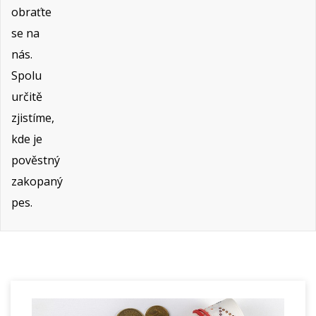
obraťte
se na
nás.
Spolu
určitě
zjistíme,
kde je
pověstný
zakopaný
pes.