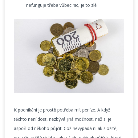
nefunguje třeba vůbec nic, je to zlé.
K podnikání je prostě potřeba mít peníze. A když
těchto není dost, nezbývá jiná možnost, než si je
aspoň od někoho půjčit. Což nevypadá nijak složitě,
protože určitě vídáte celou řadu nabídek půjček, které