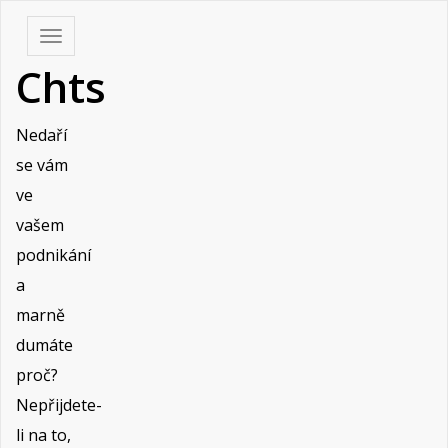
Skip
Toggle
to
navigation
Chts
content
Nedaří
se vám
ve
vašem
podnikání
a
marně
dumáte
proč?
Nepřijdete-
li na to,