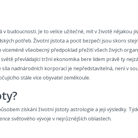
á v budoucnosti. Je to velice užitečné, mít v životě nějakou j
ých potřeb. Životní jistota a pocit bezpečí jsou skoro stejn
to víceméně všeobecný předpoklad přežití všech živých orga
m světě převládající tržní ekonomika bere lidem právě ty nejz
síla nadnárodních korporací je nepředstavitelná, není v s
ujícího stále více obyvatel zeměkoule.
oty?
sobem získání životní jistoty astrologie a její výsledky.
Týd
nce světového vývoje v nejrůznějších oblastech.