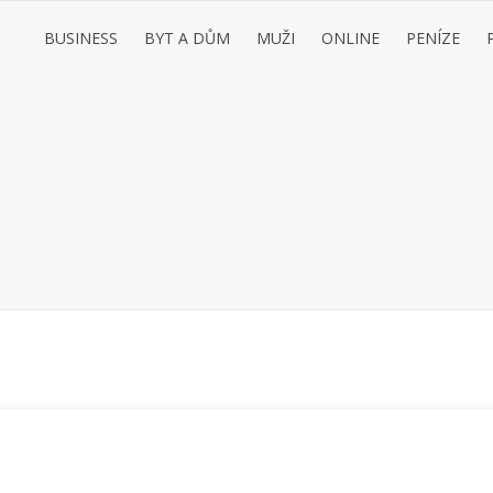
BUSINESS
BYT A DŮM
MUŽI
ONLINE
PENÍZE