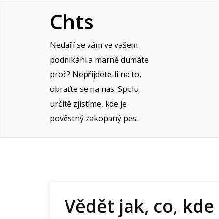
Skip
Chts
to
content
Nedaří se vám ve vašem
podnikání a marně dumáte
proč? Nepřijdete-li na to,
obraťte se na nás. Spolu
určitě zjistíme, kde je
pověstný zakopaný pes.
Vědět jak, co, kde