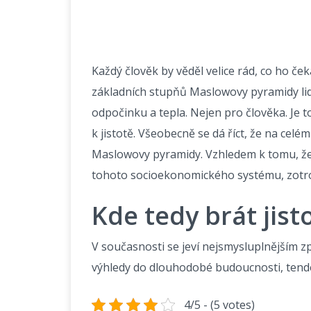
Každý člověk by věděl velice rád, co ho ček
základních stupňů Maslowovy pyramidy lidsk
odpočinku a tepla. Nejen pro člověka. Je 
k jistotě. Všeobecně se dá říct, že na celé
Maslowovy pyramidy. Vzhledem k tomu, že 
tohoto socioekonomického systému, zotroč
Kde tedy brát jist
V současnosti se jeví nejsmysluplnějším způ
výhledy do dlouhodobé budoucnosti, tende
4/5 - (5 votes)