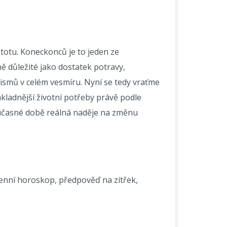
istotu. Koneckonců je to jeden ze
ě důležité jako dostatek potravy,
nismů v celém vesmíru. Nyní se tedy vraťme
ákladnější životní potřeby právě podle
oučasné době reálná naděje na změnu
enní horoskop
, předpověď na zítřek,