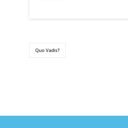
Navigace
pro
Quo Vadis?
příspěvek