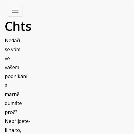
Skip
Toggle
to
navigation
Chts
content
Nedaří
se vám
ve
vašem
podnikání
a
marně
dumáte
proč?
Nepřijdete-
li na to,