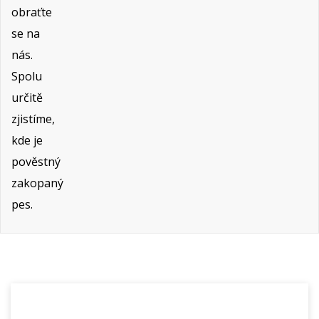
obraťte
se na
nás.
Spolu
určitě
zjistíme,
kde je
pověstný
zakopaný
pes.