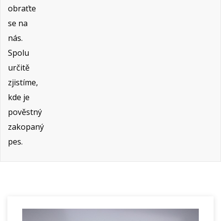
obraťte
se na
nás.
Spolu
určitě
zjistíme,
kde je
pověstný
zakopaný
pes.