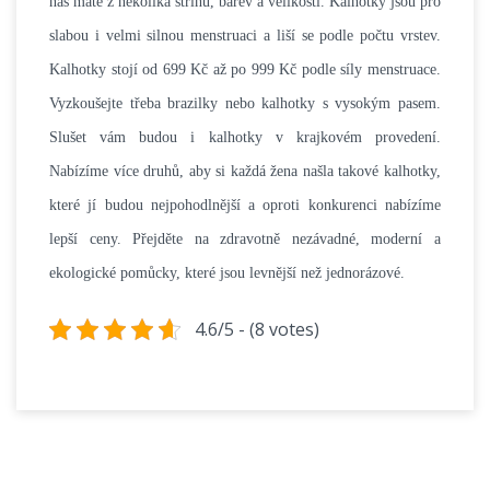
nás máte z několika střihů, barev a velikostí. Kalhotky jsou pro
slabou i velmi silnou menstruaci a liší se podle počtu vrstev.
Kalhotky stojí od 699 Kč až po 999 Kč podle síly menstruace.
Vyzkoušejte třeba brazilky nebo kalhotky s vysokým pasem.
Slušet vám budou i kalhotky v krajkovém provedení.
Nabízíme více druhů, aby si každá žena našla takové kalhotky,
které jí budou nejpohodlnější a oproti konkurenci nabízíme
lepší ceny. Přejděte na zdravotně nezávadné, moderní a
ekologické pomůcky, které jsou levnější než jednorázové.
4.6/5 - (8 votes)
Navigace