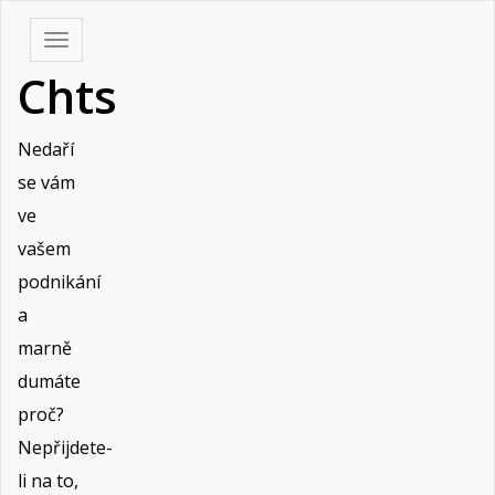
Skip
Toggle
to
navigation
Chts
content
Nedaří
se vám
ve
vašem
podnikání
a
marně
dumáte
proč?
Nepřijdete-
li na to,