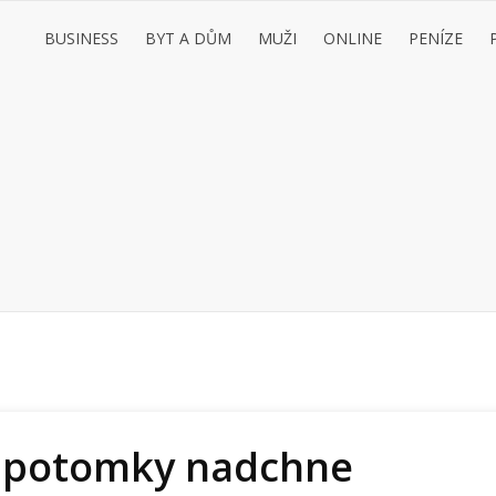
BUSINESS
BYT A DŮM
MUŽI
ONLINE
PENÍZE
še potomky nadchne