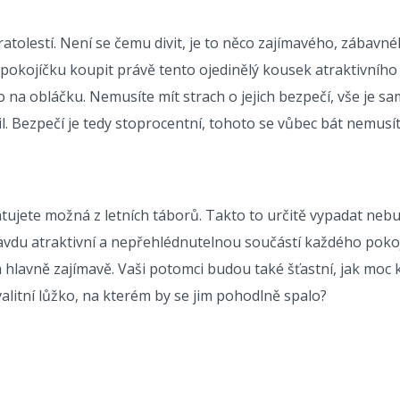
atolestí. Není se čemu divit, je to něco zajímavého, zábav
o pokojíčku koupit právě tento ojedinělý kousek atraktivní
ko na obláčku. Nemusíte mít strach o jejich bezpečí, vše je
. Bezpečí je tedy stoprocentní, tohoto se vůbec bát nemusít
tujete možná z letních táborů. Takto to určitě vypadat nebu
ravdu atraktivní a nepřehlédnutelnou součástí každého poko
a hlavně zajímavě. Vaši potomci budou také šťastní, jak moc 
alitní lůžko, na kterém by se jim pohodlně spalo?