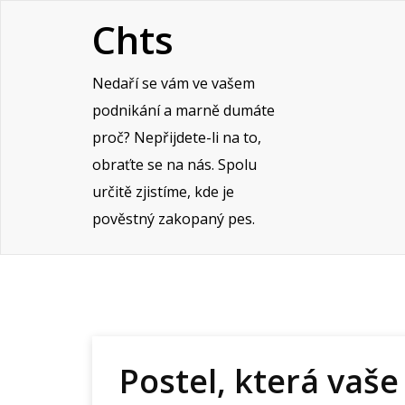
Skip
Chts
to
content
Nedaří se vám ve vašem
podnikání a marně dumáte
proč? Nepřijdete-li na to,
obraťte se na nás. Spolu
určitě zjistíme, kde je
pověstný zakopaný pes.
Postel, která va