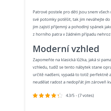
Patrové postele pro děti
jsou snem všech r
své potomky potěšit, tak jim neváhejte d
jim zajistí příjemný a pohodlný spánek ja
z horního patra v žádném případu nehrozil
Moderní vzhled
Zapomeňte na klasická lůžka, jaká si pama
vzhledu, tudíž se tento nábytek stane op
určitě nadšeni, vypadá to totiž perfektně 
neudělat radost a nedopřát jim zároveň kv
4.3/5 - (7 votes)