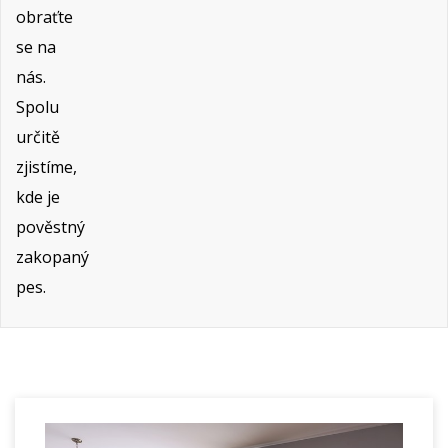
obraťte
se na
nás.
Spolu
určitě
zjistíme,
kde je
pověstný
zakopaný
pes.