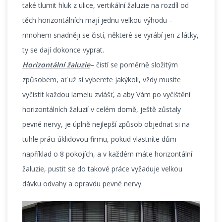
také tlumit hluk z ulice, vertikální žaluzie na rozdíl od
těch horizontálních mají jednu velkou výhodu –
mnohem snadněji se čistí, některé se vyrábí jen z látky,
ty se dají dokonce vyprat.
Horizontální žaluzie
– čistí se poměrně složitým
způsobem, ať už si vyberete jakýkoli, vždy musíte
vyčistit každou lamelu zvlášť, a aby Vám po vyčištění
horizontálních žaluzií v celém domě, ještě zůstaly
pevné nervy, je úplně nejlepší způsob objednat si na
tuhle práci úklidovou firmu, pokud vlastníte dům
například o 8 pokojích, a v každém máte horizontální
žaluzie, pustit se do takové práce vyžaduje velkou
dávku odvahy a opravdu pevné nervy.