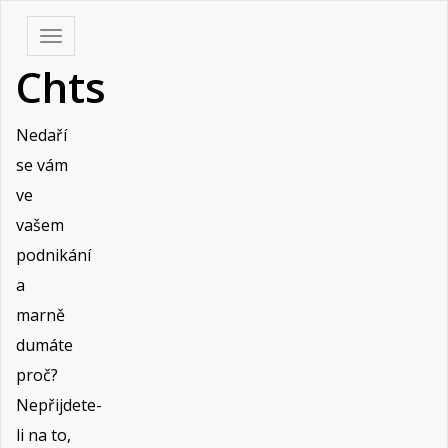
Skip
Toggle
to
navigation
Chts
content
Nedaří
se vám
ve
vašem
podnikání
a
marně
dumáte
proč?
Nepřijdete-
li na to,