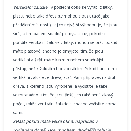
Vertikální žaluzie
– v poslední době se vyrábí z látky,
plastu nebo také dřeva (ty mohou sloužit také jako
předělení místnosti), jejich největší výhodou je, že jsou
širší, a tím pádem snadněji omyvatelné, pokud si
pořídíte vertikální žaluzie z látky, mohou se prát, pokud
máte plastové, snadno je omyjete, tím, že jsou
vertikální a širší, máte k nim mnohem snadnější
přístup, než k žaluziím horizontálním. Pokud budete mít
vertikální žaluzie ze dřeva, stačí Vám přípravek na druh
dřeva, z kterého jsou vyrobené, a vyčistíte je také
velmi snadno. Tím, že jsou širší, jich také není takový
počet, takže vertikální žaluzie si snadno vyčistíte doma
sami.
Zvlášť pokud máte velká okna, například v
rodinném domě, jsou mnohem vhodnější žaluzie