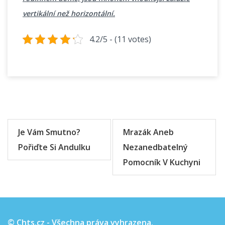
vertikální než horizontální.
4.2/5 - (11 votes)
Navigace
pro
Je Vám Smutno?
Mrazák Aneb
příspěvek
Pořiďte Si Andulku
Nezanedbatelný
Pomocník V Kuchyni
© Chts.cz - Všechna práva vyhrazena.