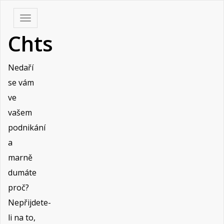
Skip
Toggle
to
navigation
Chts
content
Nedaří
se vám
ve
vašem
podnikání
a
marně
dumáte
proč?
Nepřijdete-
li na to,