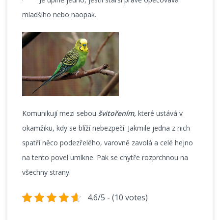
mladšího nebo naopak.
Komunikují mezi sebou
švitořením,
které ustává v
okamžiku, kdy se blíží nebezpečí. Jakmile jedna z nich
spatří něco podezřelého, varovně zavolá a celé hejno
na tento povel umlkne. Pak se chytře rozprchnou na
všechny strany.
4.6/5 - (10 votes)