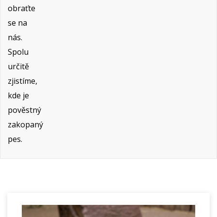
obraťte
se na
nás.
Spolu
určitě
zjistíme,
kde je
pověstný
zakopaný
pes.