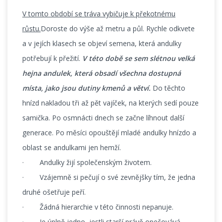
V tomto období se tráva vybičuje k překotnému
růstu.
Doroste do výše až metru a půl. Rychle odkvete
a v jejích klasech se objeví semena, která andulky
potřebují k přežití.
V této době se sem slétnou velká
hejna andulek, která obsadí všechna dostupná
místa, jako jsou dutiny kmenů a větví.
Do těchto
hnízd nakladou tři až pět vajíček, na kterých sedí pouze
samička. Po osmnácti dnech se začne líhnout další
generace. Po měsíci opouštějí mladé andulky hnízdo a
oblast se andulkami jen hemží.
· Andulky žijí společenským životem.
· Vzájemně si pečují o své zevnějšky tím, že jedna
druhé ošetřuje peří.
· Žádná hierarchie v této činnosti nepanuje.
· Je úplně jedno, jestli starší právě opečovává