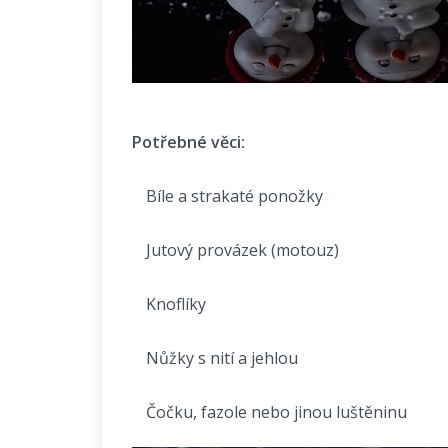
Potřebné věci:
1)
Bíle a strakaté ponožky
2)
Jutový provázek (motouz)
3)
Knoflíky
4)
Nůžky s nití a jehlou
5)
Čočku, fazole nebo jinou luštěninu