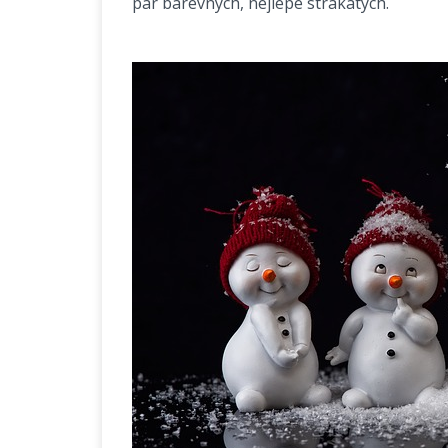
pár barevných, nejlépe strakatých.