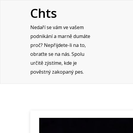
Skip
Chts
to
content
Nedaří se vám ve vašem
podnikání a marně dumáte
proč? Nepřijdete-li na to,
obraťte se na nás. Spolu
určitě zjistíme, kde je
pověstný zakopaný pes.