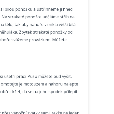
i bílou ponožku a ustřihneme jí hned
. Na strakaté ponožce uděláme střih na
tělo, tak aby nahoře vznikla větší bílá
sněhuláka. Zbytek strakaté ponožky od
a nahoře svážeme provázkem. Můžete
si ušetří práci. Pusu můžete buď vyšít,
e, omotejte je motouzem a nahoru nalepte
bře držet, dá se na jeho spodek přilepit
t přes vánoční svátky sami, takže ne jeden,