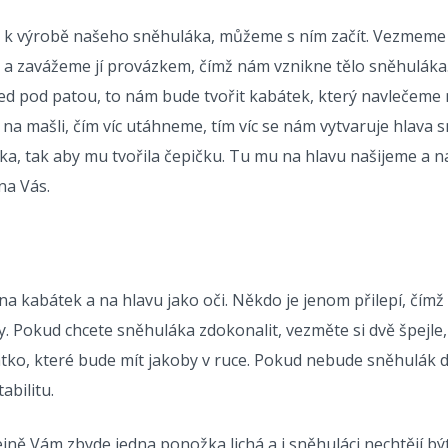
 výrobě našeho sněhuláka, můžeme s ním začít. Vezmeme s
 a zavážeme jí provázkem, čímž nám vznikne tělo sněhuláka
 pod patou, to nám bude tvořit kabátek, který navlečeme na 
 mašli, čím víc utáhneme, tím víc se nám vytvaruje hlava 
ka, tak aby mu tvořila čepičku. Tu mu na hlavu našijeme 
 na Vás.
 na kabátek a na hlavu jako oči. Někdo je jenom přilepí, čímž 
y. Pokud chcete sněhuláka zdokonalit, vezměte si dvě špejl
ko, které bude mít jakoby v ruce. Pokud nebude sněhulák do
abilitu.
ejně Vám zbyde jedna ponožka lichá a i sněhuláci nechtějí bý