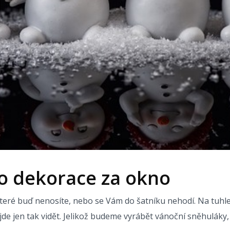
o dekorace za okno
které buď nenosíte, nebo se Vám do šatníku nehodí. Na tu
ejde jen tak vidět. Jelikož budeme vyrábět vánoční sněhuláky,