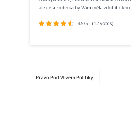
ale
celá rodinka
by Vám měla zdobit okno 
4.5/5 - (12 votes)
Navigace
pro
Právo Pod Vlivem Politiky
příspěvek